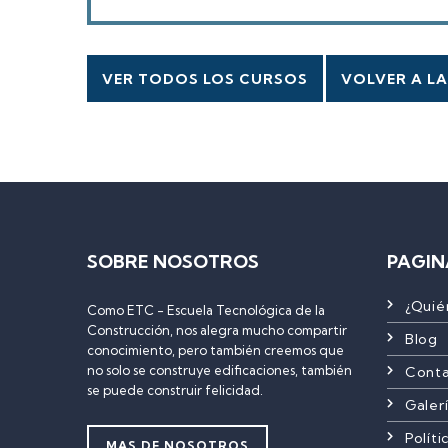
VER TODOS LOS CURSOS
VOLVER A LA
SOBRE NOSOTROS
PAGIN
¿Quié
Como ETC - Escuela Tecnológica de la
Construcción, nos alegra mucho compartir
Blog
conocimiento, pero también creemos que
no solo se construye edificaciones, también
Cont
se puede construir felicidad.
Galer
Políti
MAS DE NOSOTROS