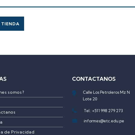
 TIENDA
AS
CONTACTANOS
nes somos?
Calle Los Petroleros Mz N
Lote 20
Tel.: +511 998 279 273
actanos
informes@etc.edu.pe
ía
ca de Privacidad