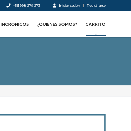
+511 998 279 273
Iniciar sesión
Registrarse
SINCRÓNICOS
¿QUIÉNES SOMOS?
CARRITO