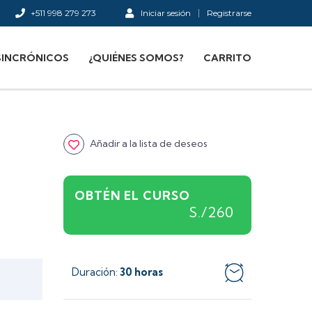
+511 998 279 273
Iniciar sesión
Registrarse
SINCRÓNICOS
¿QUIÉNES SOMOS?
CARRITO
Añadir a la lista de deseos
OBTÉN EL CURSO
S./260
Duración
30 horas
: