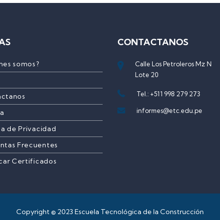
AS
CONTACTANOS
nes somos?
Calle Los Petroleros Mz N
Lote 20
Tel.: +511 998 279 273
actanos
informes@etc.edu.pe
ía
ca de Privacidad
ntas Frecuentes
icar Certificados
Copyright © 2023 Escuela Tecnológica de la Construcción